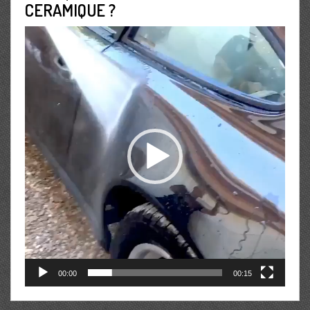
CERAMIQUE ?
Lecteur
vidéo
00:00
00:15