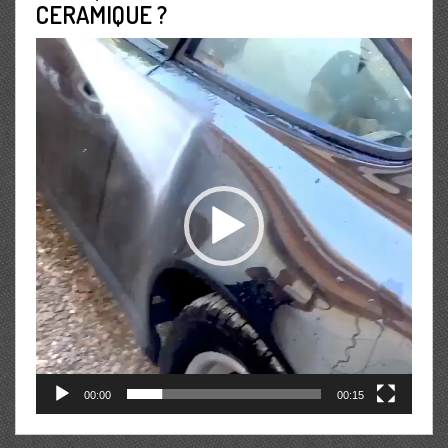
CERAMIQUE ?
Lecteur
vidéo
00:00
00:15