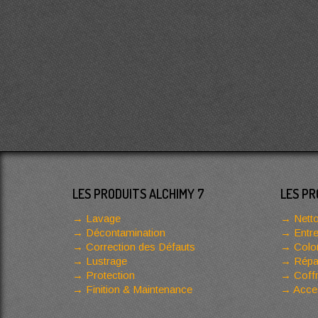
LES PRODUITS ALCHIMY 7
LES PR
Lavage
Netto
Décontamination
Entre
Correction des Défauts
Color
Lustrage
Répar
Protection
Coffr
Finition & Maintenance
Acces