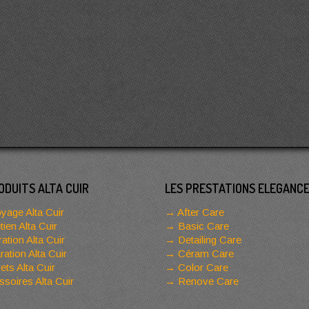
ODUITS ALTA CUIR
LES PRESTATIONS ELEGANC
yage Alta Cuir
After Care
tien Alta Cuir
Basic Care
ation Alta Cuir
Detailing Care
ation Alta Cuir
Céram Care
ets Alta Cuir
Color Care
soires Alta Cuir
Renove Care