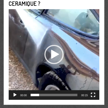
CERAMIQUE ?
Lecteur
vidéo
00:00
00:15