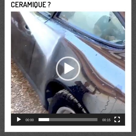
CERAMIQUE ?
Lecteur
vidéo
00:00
00:15