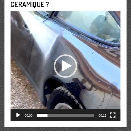
CERAMIQUE ?
Lecteur
vidéo
00:00
00:15