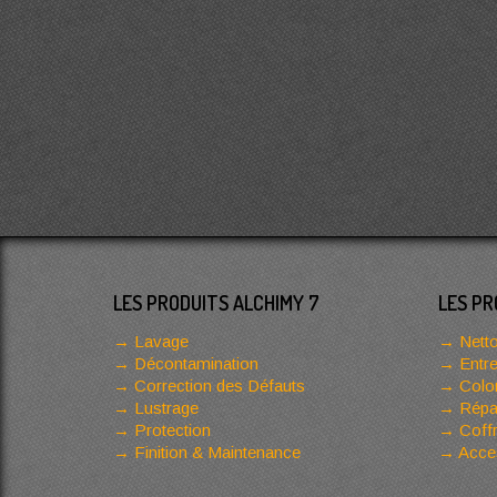
LES PRODUITS ALCHIMY 7
LES PR
Lavage
Netto
Décontamination
Entre
Correction des Défauts
Color
Lustrage
Répar
Protection
Coffr
Finition & Maintenance
Acces