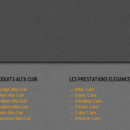
ODUITS ALTA CUIR
LES PRESTATIONS ELEGANC
yage Alta Cuir
After Care
tien Alta Cuir
Basic Care
ation Alta Cuir
Detailing Care
ation Alta Cuir
Céram Care
ets Alta Cuir
Color Care
soires Alta Cuir
Renove Care