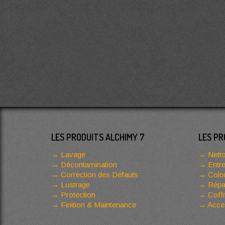
LES PRODUITS ALCHIMY 7
LES PR
Lavage
Netto
Décontamination
Entre
Correction des Défauts
Color
Lustrage
Répar
Protection
Coffr
Finition & Maintenance
Acces