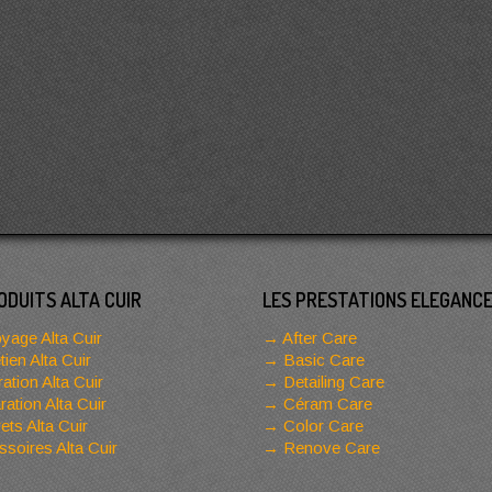
ODUITS ALTA CUIR
LES PRESTATIONS ELEGANC
yage Alta Cuir
After Care
tien Alta Cuir
Basic Care
ation Alta Cuir
Detailing Care
ation Alta Cuir
Céram Care
ets Alta Cuir
Color Care
soires Alta Cuir
Renove Care