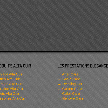
ODUITS ALTA CUIR
LES PRESTATIONS ELEGANC
yage Alta Cuir
After Care
tien Alta Cuir
Basic Care
ation Alta Cuir
Detailing Care
ation Alta Cuir
Céram Care
ets Alta Cuir
Color Care
soires Alta Cuir
Renove Care