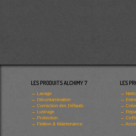
LES PRODUITS ALCHIMY 7
LES PR
Lavage
Netto
Décontamination
Entre
Correction des Défauts
Color
Lustrage
Répar
Protection
Coffr
Finition & Maintenance
Acces