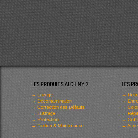
LES PRODUITS ALCHIMY 7
LES PR
Lavage
Netto
Décontamination
Entre
Correction des Défauts
Color
Lustrage
Répar
Protection
Coffr
Finition & Maintenance
Acces