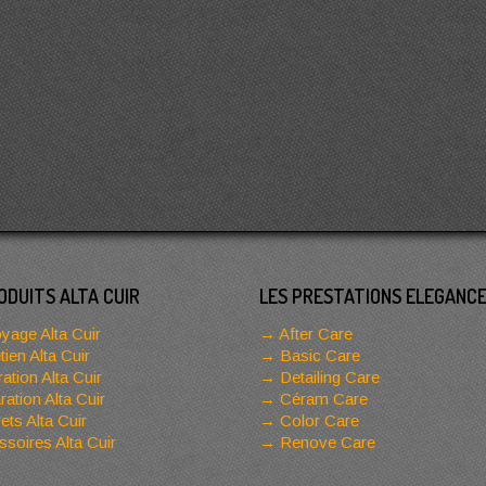
ODUITS ALTA CUIR
LES PRESTATIONS ELEGANC
yage Alta Cuir
After Care
tien Alta Cuir
Basic Care
ation Alta Cuir
Detailing Care
ation Alta Cuir
Céram Care
ets Alta Cuir
Color Care
soires Alta Cuir
Renove Care