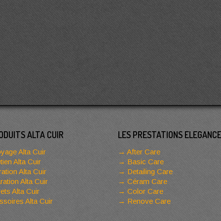
ODUITS ALTA CUIR
LES PRESTATIONS ELEGANC
yage Alta Cuir
After Care
tien Alta Cuir
Basic Care
ation Alta Cuir
Detailing Care
ation Alta Cuir
Céram Care
ets Alta Cuir
Color Care
soires Alta Cuir
Renove Care