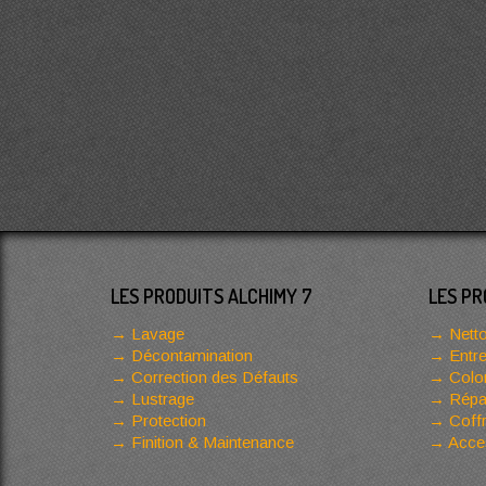
LES PRODUITS ALCHIMY 7
LES PR
Lavage
Netto
Décontamination
Entre
Correction des Défauts
Color
Lustrage
Répar
Protection
Coffr
Finition & Maintenance
Acces