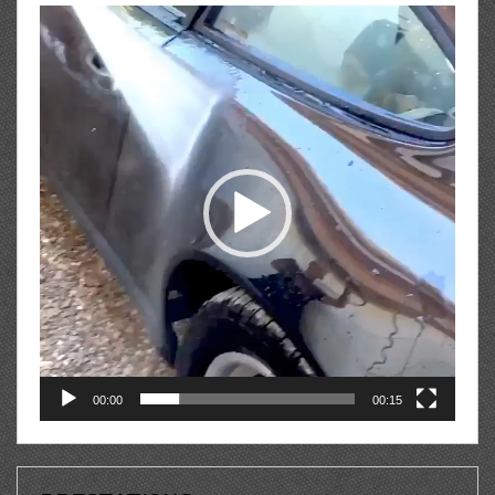
Lecteur
vidéo
00:00
00:15