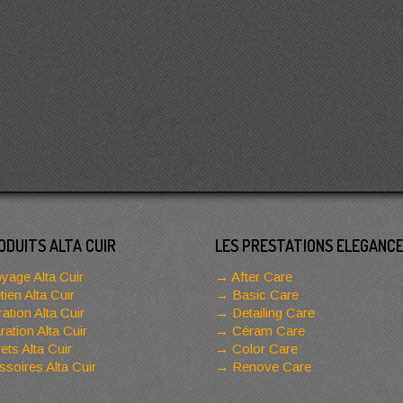
ODUITS ALTA CUIR
LES PRESTATIONS ELEGANC
yage Alta Cuir
After Care
tien Alta Cuir
Basic Care
ation Alta Cuir
Detailing Care
ation Alta Cuir
Céram Care
ets Alta Cuir
Color Care
soires Alta Cuir
Renove Care