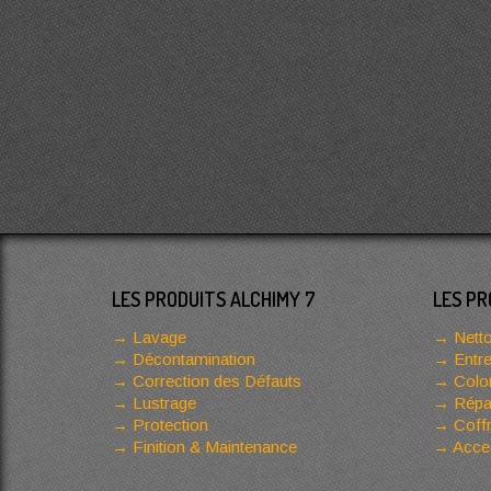
LES PRODUITS ALCHIMY 7
LES PR
Lavage
Netto
Décontamination
Entre
Correction des Défauts
Color
Lustrage
Répar
Protection
Coffr
Finition & Maintenance
Acces