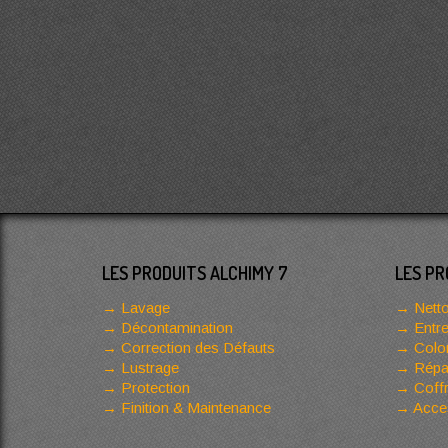
LES PRODUITS ALCHIMY 7
LES PR
Lavage
Netto
Décontamination
Entre
Correction des Défauts
Color
Lustrage
Répar
Protection
Coffr
Finition & Maintenance
Acces