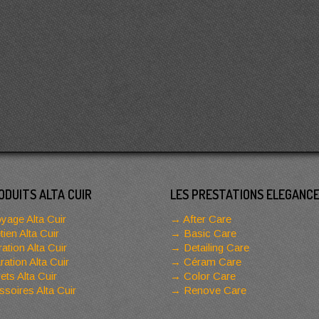
ODUITS ALTA CUIR
LES PRESTATIONS ELEGANC
yage Alta Cuir
After Care
tien Alta Cuir
Basic Care
ation Alta Cuir
Detailing Care
ation Alta Cuir
Céram Care
ets Alta Cuir
Color Care
soires Alta Cuir
Renove Care