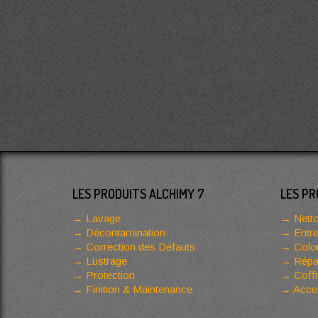
LES PRODUITS ALCHIMY 7
LES PR
Lavage
Netto
Décontamination
Entre
Correction des Défauts
Color
Lustrage
Répar
Protection
Coffr
Finition & Maintenance
Acces