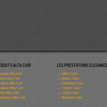
ODUITS ALTA CUIR
LES PRESTATIONS ELEGANC
yage Alta Cuir
After Care
tien Alta Cuir
Basic Care
ation Alta Cuir
Detailing Care
ation Alta Cuir
Céram Care
ets Alta Cuir
Color Care
soires Alta Cuir
Renove Care