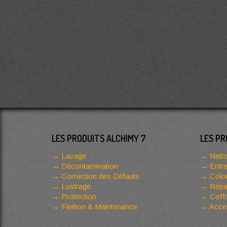
LES PRODUITS ALCHIMY 7
LES PR
Lavage
Netto
Décontamination
Entre
Correction des Défauts
Color
Lustrage
Répar
Protection
Coffr
Finition & Maintenance
Acces