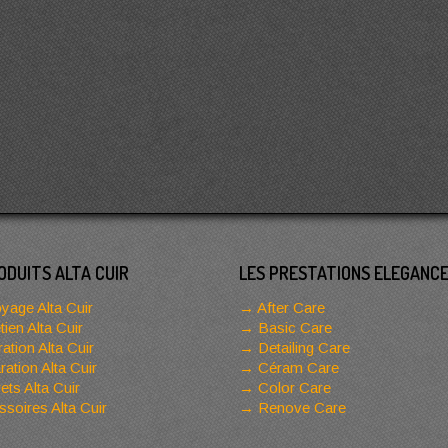
ODUITS ALTA CUIR
LES PRESTATIONS ELEGANC
yage Alta Cuir
After Care
tien Alta Cuir
Basic Care
ation Alta Cuir
Detailing Care
ation Alta Cuir
Céram Care
ets Alta Cuir
Color Care
soires Alta Cuir
Renove Care