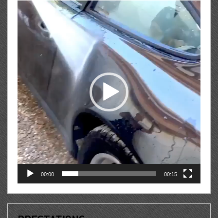
Lecteur
vidéo
00:00
00:15