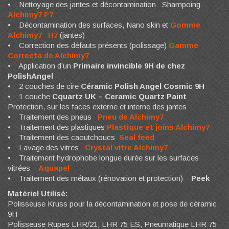
• Nettoyage des jantes et décontamination Shampoing
Alchimy7 P7
• Décontamination des surfaces, Nano skin et
Gomme
Alchimy7 H7
(jantes)
• Correction des défauts présents (polissage)
Gamme
Correcta de Alchimy7
• Application d’un
Primaire invincible 9H de chez
PolishAngel
• 2 couches de cire
Céramic Polish Angel Cosmic 9H
• 1 couche
Cquartz UK – Ceramic Quartz Paint
Protection, sur les faces externe et interne des jantes
• Traitement des pneus
Pneu de Alchimy7
• Traitement des plastiques
Plastique et joins Alchimy7
• Traitement des caoutchoucs
Seal feed
• Lavage des vitres
Crystal vitre Alchimy7
• Traitement hydrophobe longue durée sur les surfaces
vitrées
Aquapel
• Traitement des métaux (rénovation et protection)
Peek
Matériel Utilisé:
Polisseuse Kruss pour la décontamination et pose de céramic
9H
Polisseuse Rupes LHR/21, LHR 75 ES, Pneumatique LHR 75